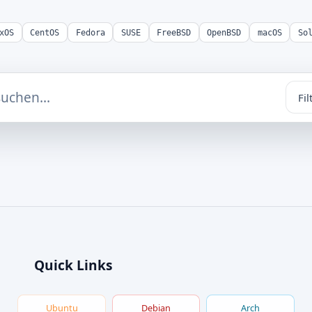
xOS
CentOS
Fedora
SUSE
FreeBSD
OpenBSD
macOS
So
Fil
Quick Links
Ubuntu
Debian
Arch