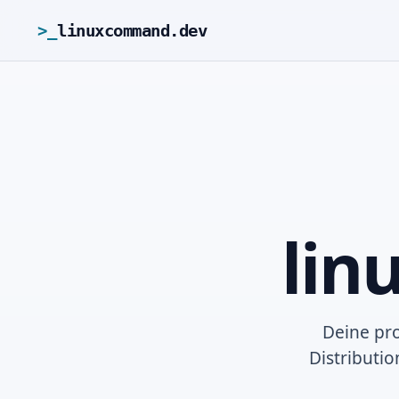
>_
linuxcommand.dev
li
Deine pro
Distributi