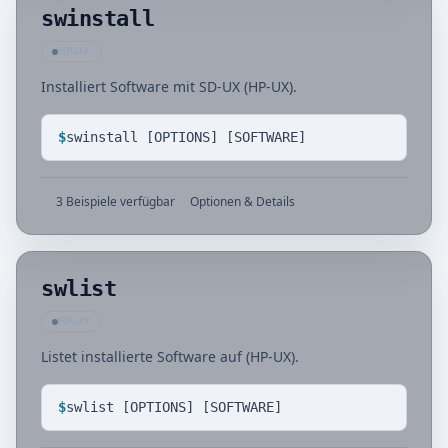
swinstall
HP-UX
Installiert Software mit SD-UX (HP-UX).
$
swinstall [OPTIONS] [SOFTWARE]
3 Beispiele verfügbar
Optionen & Details
swlist
HP-UX
Listet installierte Software auf (HP-UX).
$
swlist [OPTIONS] [SOFTWARE]