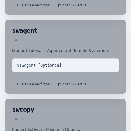
1 Beispiele verfügbar
Optionen & Details
swagent
HP-UX
Managt Software-Agenten auf Remote-Systemen.
$
swagent [Optionen]
1 Beispiele verfügbar
Optionen & Details
swcopy
HP-UX
Kopiert Software-Pakete in Depots.