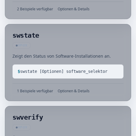
2 Beispiele verfügbar
Optionen & Details
swstate
HP-UX
Zeigt den Status von Software-Installationen an.
$
swstate [Optionen] software_selektor
1 Beispiele verfügbar
Optionen & Details
swverify
HP-UX