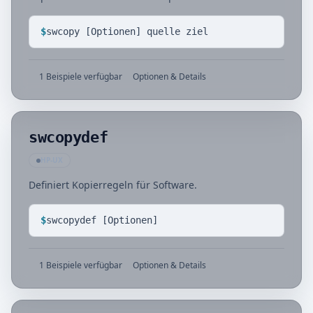
$
swcopy [Optionen] quelle ziel
1 Beispiele verfügbar
Optionen & Details
swcopydef
HP-UX
Definiert Kopierregeln für Software.
$
swcopydef [Optionen]
1 Beispiele verfügbar
Optionen & Details