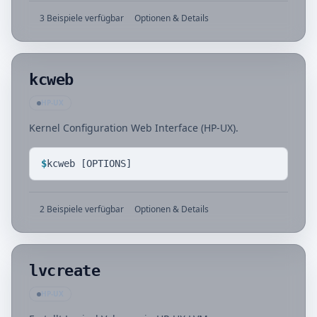
3 Beispiele verfügbar
Optionen & Details
kcweb
HP-UX
Kernel Configuration Web Interface (HP-UX).
$
kcweb [OPTIONS]
2 Beispiele verfügbar
Optionen & Details
lvcreate
HP-UX