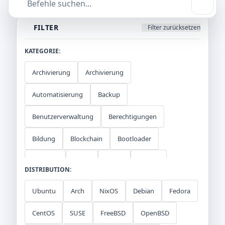
Datenschutz
Sprache
FILTER
Filter zurücksetzen
DE
EN
KATEGORIE:
Design
Archivierung
Archivierung
Light
Automatisierung
Backup
Benutzerverwaltung
Berechtigungen
Bildung
Blockchain
Bootloader
Business
CI/CD
Cloud
Cluster
DISTRIBUTION:
Clustering
Community
Container
Ubuntu
Arch
NixOS
Debian
Fedora
Container-Orchestrierung
Datenbank
CentOS
SUSE
FreeBSD
OpenBSD