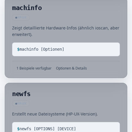
machinfo
HP-UX
Zeigt detaillierte Hardware-Infos (ähnlich ioscan, aber
erweitert).
$
machinfo [Optionen]
1 Beispiele verfügbar
Optionen & Details
newfs
HP-UX
Erstellt neue Dateisysteme (HP-UX-Version).
$
newfs [OPTIONS] [DEVICE]