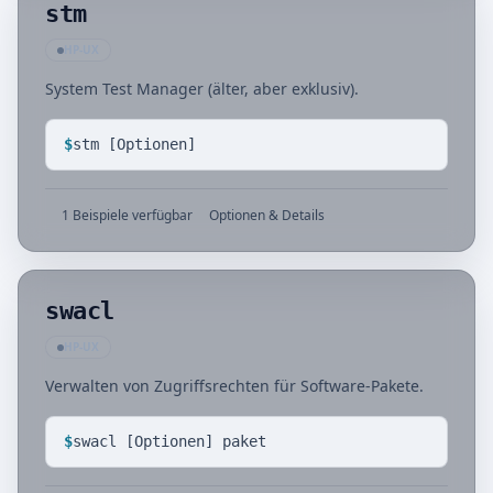
stm
HP-UX
System Test Manager (älter, aber exklusiv).
$
stm [Optionen]
1 Beispiele verfügbar
Optionen & Details
swacl
HP-UX
Verwalten von Zugriffsrechten für Software-Pakete.
$
swacl [Optionen] paket