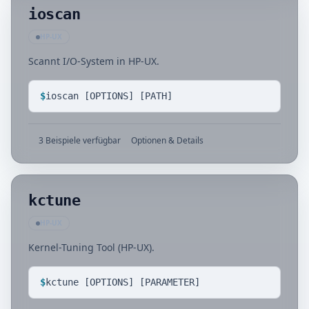
ioscan
HP-UX
Scannt I/O-System in HP-UX.
$
ioscan [OPTIONS] [PATH]
3 Beispiele verfügbar
Optionen & Details
kctune
HP-UX
Kernel-Tuning Tool (HP-UX).
$
kctune [OPTIONS] [PARAMETER]