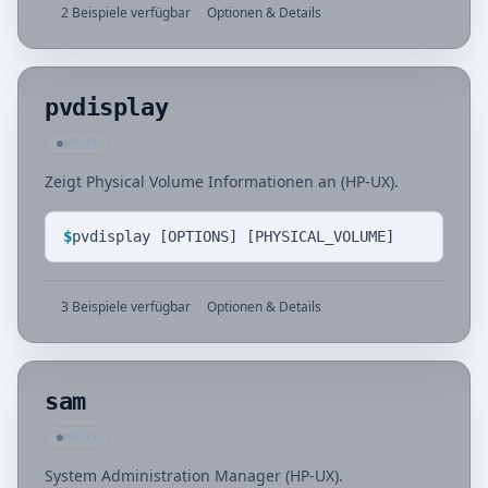
2 Beispiele verfügbar
Optionen & Details
pvdisplay
HP-UX
Zeigt Physical Volume Informationen an (HP-UX).
$
pvdisplay [OPTIONS] [PHYSICAL_VOLUME]
3 Beispiele verfügbar
Optionen & Details
sam
HP-UX
System Administration Manager (HP-UX).