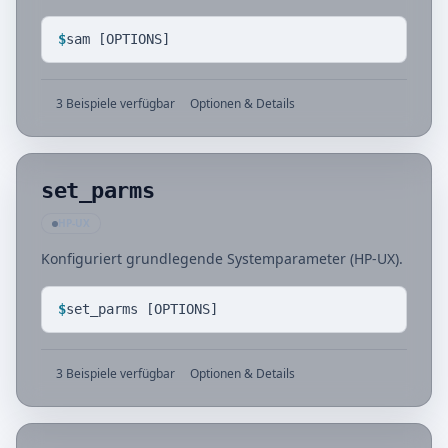
$
sam [OPTIONS]
3 Beispiele verfügbar
Optionen & Details
set_parms
HP-UX
Konfiguriert grundlegende Systemparameter (HP-UX).
$
set_parms [OPTIONS]
3 Beispiele verfügbar
Optionen & Details