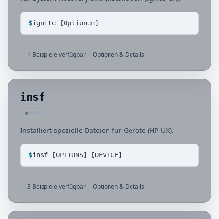
$
ignite [Optionen]
1 Beispiele verfügbar
Optionen & Details
insf
HP-UX
Installiert spezielle Dateien für Geräte (HP-UX).
$
insf [OPTIONS] [DEVICE]
3 Beispiele verfügbar
Optionen & Details