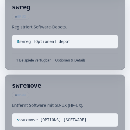
swreg
HP-UX
Registriert Software-Depots.
$
swreg [Optionen] depot
1 Beispiele verfügbar
Optionen & Details
swremove
HP-UX
Entfernt Software mit SD-UX (HP-UX).
$
swremove [OPTIONS] [SOFTWARE]