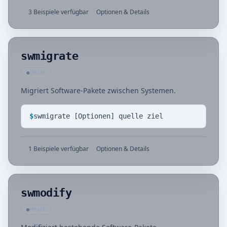
3 Beispiele verfügbar
Optionen & Details
swmigrate
HP-UX
Migriert Software-Pakete zwischen Systemen.
$
swmigrate [Optionen] quelle ziel
1 Beispiele verfügbar
Optionen & Details
swmodify
HP-UX