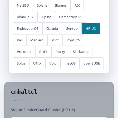
Dateisuche
Dateisystem
Dateiverarbeitung
NetBSD
Solaris
Illumos
AIX
Dateiverwaltung
Debugging
Deployment
AlmaLinux
Alpine
Elementary OS
Desktop
DevOps
Entwicklung
EndeavourOS
Garuda
Gentoo
HP-UX
Diagnose
Dienstprogramme
Document
Kali
Manjaro
Mint
Pop!_OS
Dokumentation
Dokumente
Download
Proxmox
RHEL
Rocky
Slackware
Editor
Entwicklung
File Operations
Solus
UNIX
Void
macOS
openSUSE
Forensik
Hardware
Hilfe
Infrastructure
Installation
IoT
KI
Kernel
cmhaltcl
Kommunikation
Konfiguration
Kubernetes
HP-UX
Mail
Malware
Mobile
Monitoring
Stoppt ServiceGuard Cluster (HP-UX).
Multimedia
Navigation
Netcat