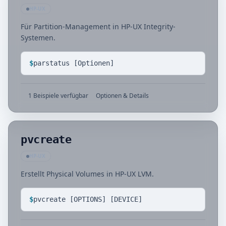
HP-UX
Für Partition-Management in HP-UX Integrity-
Systemen.
$
parstatus [Optionen]
1 Beispiele verfügbar
Optionen & Details
pvcreate
HP-UX
Erstellt Physical Volumes in HP-UX LVM.
$
pvcreate [OPTIONS] [DEVICE]