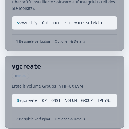
Überprüft installierte Software auf Integrität (Teil des
SD-Toolkits).
$
swverify [Optionen] software_selektor
1 Beispiele verfügbar
Optionen & Details
vgcreate
HP-UX
Erstellt Volume Groups in HP-UX LVM.
$
vgcreate [OPTIONS] [VOLUME_GROUP] [PHYSICAL_VOLUMES]
2 Beispiele verfügbar
Optionen & Details