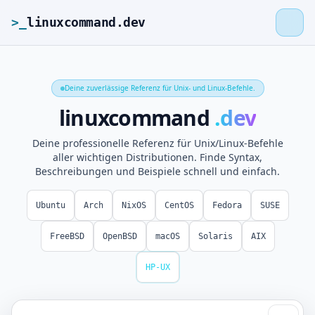
>_
linuxcommand.dev
Deine zuverlässige Referenz für Unix- und Linux-Befehle.
>_
linuxcommand.dev
linuxcommand
.dev
Deine professionelle Referenz für Unix/Linux-Befehle
Startseite
aller wichtigen Distributionen. Finde Syntax,
Beschreibungen und Beispiele schnell und einfach.
Roadmap
Ubuntu
Arch
NixOS
CentOS
Fedora
SUSE
Kontakt
FreeBSD
OpenBSD
macOS
Solaris
AIX
HP-UX
Impressum