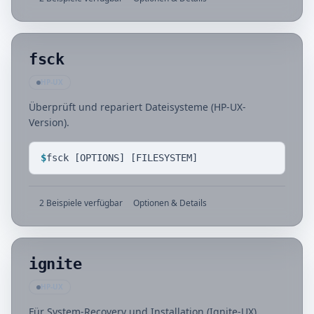
fsck
HP-UX
Überprüft und repariert Dateisysteme (HP-UX-
Version).
$
fsck [OPTIONS] [FILESYSTEM]
2 Beispiele verfügbar
Optionen & Details
ignite
HP-UX
Für System-Recovery und Installation (Ignite-UX).