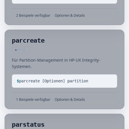
2 Beispiele verfügbar
Optionen & Details
parcreate
HP-UX
Für Partition-Management in HP-UX Integrity-
Systemen.
$
parcreate [Optionen] partition
1 Beispiele verfügbar
Optionen & Details
parstatus