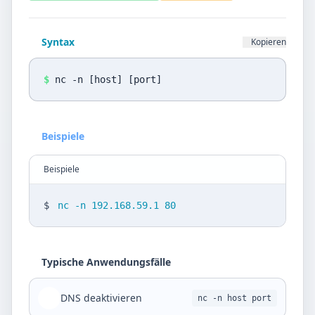
Datenschutz
Sprache
Syntax
Kopieren
DE
EN
$
nc -n [host] [port]
Design
Light
Beispiele
Beispiele
$
nc -n 192.168.59.1 80
Typische Anwendungsfälle
DNS deaktivieren
nc -n host port