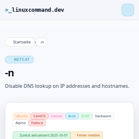
>_
linuxcommand.dev
Startseite
›
-n
>_
linuxcommand.dev
NETCAT
Startseite
-n
Roadmap
Disable DNS lookup on IP addresses and hostnames.
Kontakt
Ubuntu
CentOS
Debian
Arch
SUSE
Slackware
Impressum
Alpine
Fedora
Zuletzt aktualisiert:
2025-10-07
Fehler melden