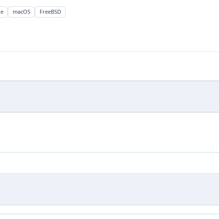
ne
macOS
FreeBSD