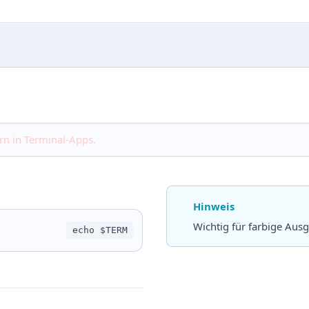
rn in Terminal-Apps.
Hinweis
Wichtig für farbige Au
echo $TERM