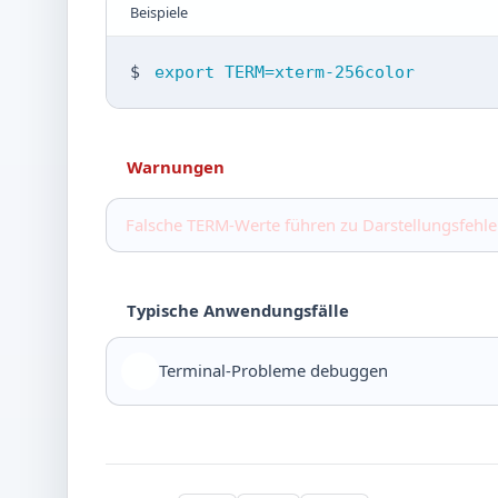
Beispiele
$
export TERM=xterm-256color
Warnungen
Falsche TERM-Werte führen zu Darstellungsfehle
Typische Anwendungsfälle
Terminal-Probleme debuggen