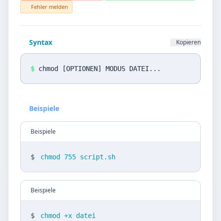
Datenschutz
Fehler melden
Sprache
Syntax
Kopieren
DE
EN
Design
$
chmod [OPTIONEN] MODUS DATEI...
Light
Beispiele
Beispiele
$
chmod 755 script.sh
Beispiele
$
chmod +x datei