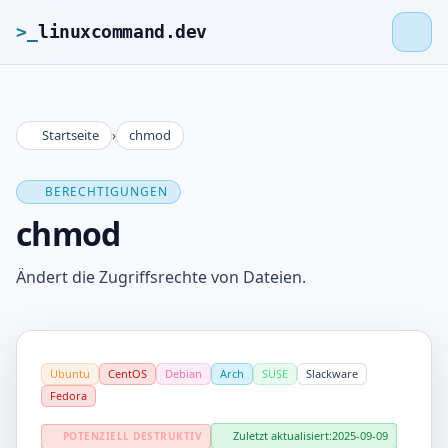
>_
linuxcommand.dev
Startseite
›
chmod
>_
linuxcommand.dev
BERECHTIGUNGEN
Startseite
chmod
Roadmap
Ändert die Zugriffsrechte von Dateien.
Kontakt
Ubuntu
CentOS
Debian
Arch
SUSE
Slackware
Impressum
Fedora
Zuletzt aktualisiert:
2025-09-09
POTENZIELL DESTRUKTIV