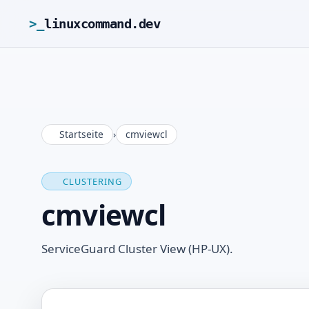
>_
linuxcommand.dev
Startseite
›
cmviewcl
CLUSTERING
cmviewcl
ServiceGuard Cluster View (HP-UX).