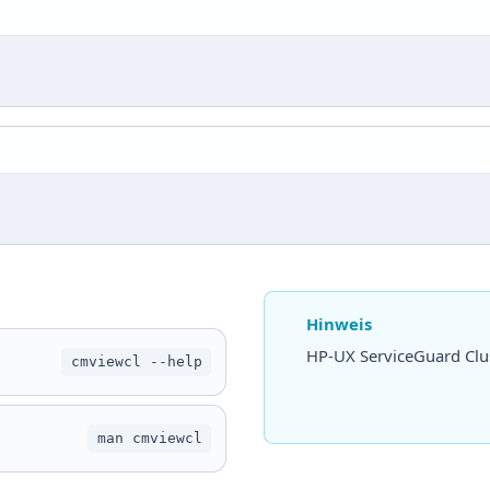
Hinweis
HP-UX ServiceGuard Cl
cmviewcl --help
man cmviewcl