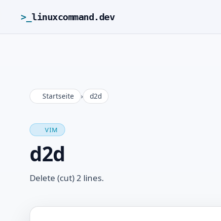
>_
linuxcommand.dev
Startseite
›
d2d
VIM
d2d
Delete (cut) 2 lines.