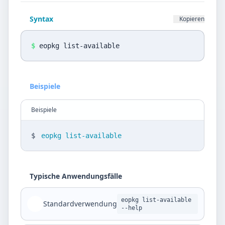
Datenschutz
Syntax
Kopieren
Sprache
DE
EN
$
eopkg list-available
Design
Beispiele
Light
Beispiele
$
eopkg list-available
Typische Anwendungsfälle
eopkg list-available
Standardverwendung
--help