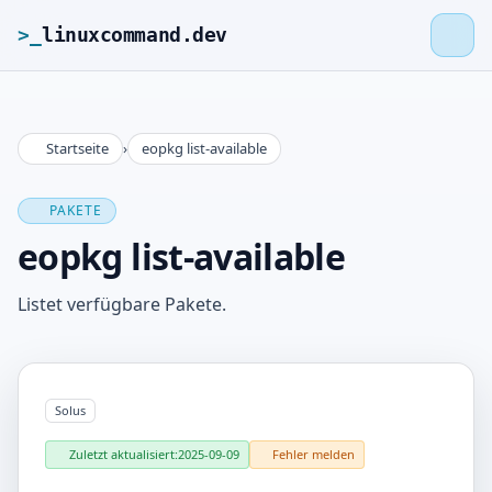
>_
linuxcommand.dev
Startseite
›
eopkg list-available
>_
linuxcommand.dev
PAKETE
Startseite
eopkg list-available
Roadmap
Listet verfügbare Pakete.
Kontakt
Solus
Impressum
Zuletzt aktualisiert:
2025-09-09
Fehler melden