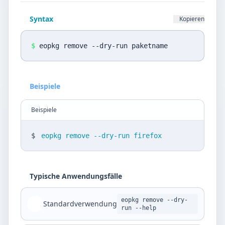
Datenschutz
Syntax
Kopieren
Sprache
DE
EN
$
eopkg remove --dry-run paketname
Design
Beispiele
Light
Beispiele
$
eopkg remove --dry-run firefox
Typische Anwendungsfälle
eopkg remove --dry-
Standardverwendung
run --help