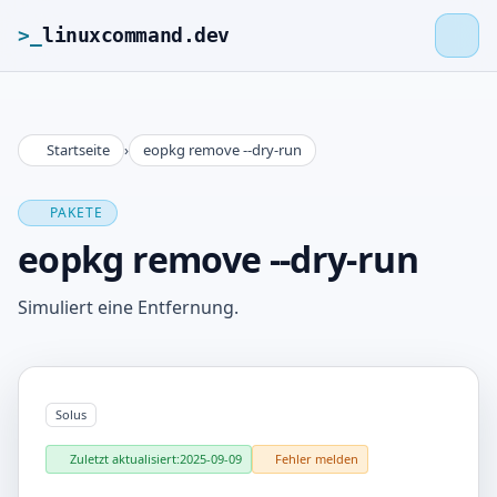
>_
linuxcommand.dev
Startseite
›
eopkg remove --dry-run
>_
linuxcommand.dev
PAKETE
Startseite
eopkg remove --dry-run
Roadmap
Simuliert eine Entfernung.
Kontakt
Solus
Impressum
Zuletzt aktualisiert:
2025-09-09
Fehler melden