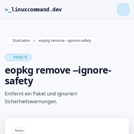
>_
linuxcommand.dev
Startseite
›
eopkg remove --ignore-safety
>_
linuxcommand.dev
PAKETE
Startseite
eopkg remove --ignore-
safety
Roadmap
Entfernt ein Paket und ignoriert
Kontakt
Sicherheitswarnungen.
Impressum
Solus