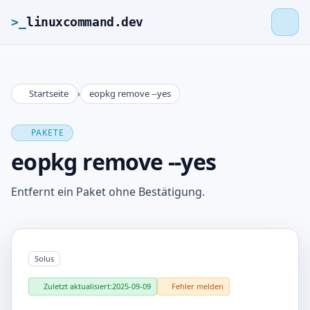
>_
linuxcommand.dev
Startseite
›
eopkg remove --yes
>_
linuxcommand.dev
PAKETE
Startseite
eopkg remove --yes
Roadmap
Entfernt ein Paket ohne Bestätigung.
Kontakt
Solus
Impressum
Zuletzt aktualisiert:
2025-09-09
Fehler melden