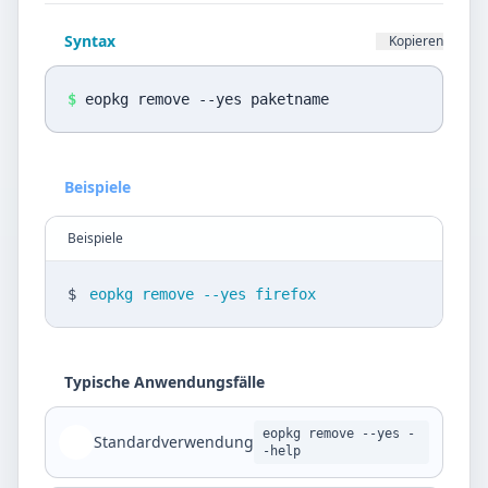
Datenschutz
Syntax
Kopieren
Sprache
DE
EN
$
eopkg remove --yes paketname
Design
Beispiele
Light
Beispiele
$
eopkg remove --yes firefox
Typische Anwendungsfälle
eopkg remove --yes -
Standardverwendung
-help