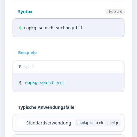
Datenschutz
Syntax
Kopieren
Sprache
DE
EN
$
eopkg search suchbegriff
Design
Beispiele
Light
Beispiele
$
eopkg search vim
Typische Anwendungsfälle
Standardverwendung
eopkg search --help