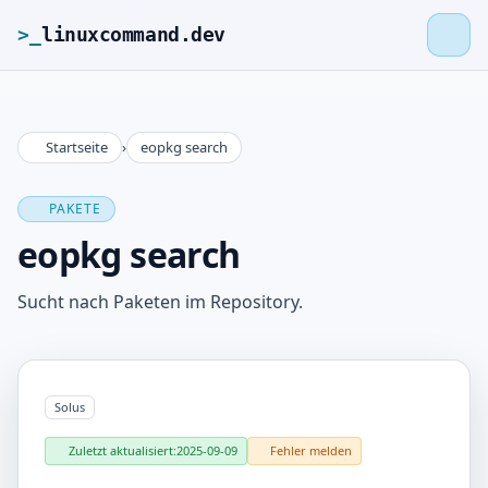
>_
linuxcommand.dev
Startseite
›
eopkg search
>_
linuxcommand.dev
PAKETE
Startseite
eopkg search
Roadmap
Sucht nach Paketen im Repository.
Kontakt
Solus
Impressum
Zuletzt aktualisiert:
2025-09-09
Fehler melden