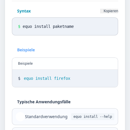
Datenschutz
Syntax
Kopieren
Sprache
DE
EN
$
equo install paketname
Design
Beispiele
Light
Beispiele
$
equo install firefox
Typische Anwendungsfälle
Standardverwendung
equo install --help