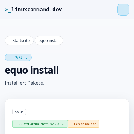
>_
linuxcommand.dev
Startseite
›
equo install
>_
linuxcommand.dev
PAKETE
Startseite
equo install
Roadmap
Installiert Pakete.
Kontakt
Solus
Impressum
Zuletzt aktualisiert:
2025-09-22
Fehler melden