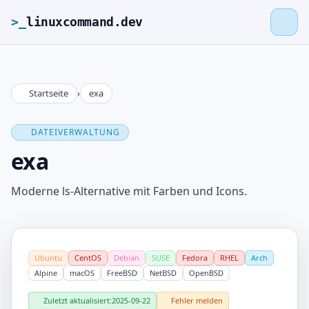
>_
linuxcommand.dev
Startseite
›
exa
>_
linuxcommand.dev
DATEIVERWALTUNG
Startseite
exa
Roadmap
Moderne ls-Alternative mit Farben und Icons.
Kontakt
Ubuntu
CentOS
Debian
SUSE
Fedora
RHEL
Arch
Impressum
Alpine
macOS
FreeBSD
NetBSD
OpenBSD
Zuletzt aktualisiert:
2025-09-22
Fehler melden