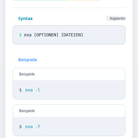
Datenschutz
Sprache
Syntax
Kopieren
DE
EN
$
exa [OPTIONEN] [DATEIEN]
Design
Light
Beispiele
Beispiele
$
exa -l
Beispiele
$
exa -T