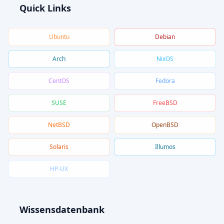
Quick Links
Ubuntu
Debian
Arch
NixOS
CentOS
Fedora
SUSE
FreeBSD
NetBSD
OpenBSD
Solaris
Illumos
HP-UX
Wissensdatenbank