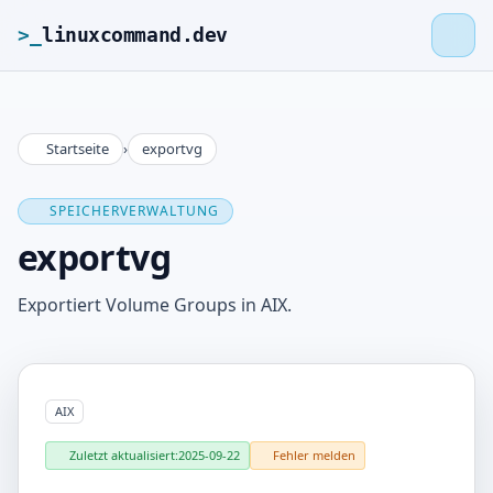
>_
linuxcommand.dev
Startseite
›
exportvg
>_
linuxcommand.dev
SPEICHERVERWALTUNG
Startseite
exportvg
Roadmap
Exportiert Volume Groups in AIX.
Kontakt
AIX
Impressum
Zuletzt aktualisiert:
2025-09-22
Fehler melden