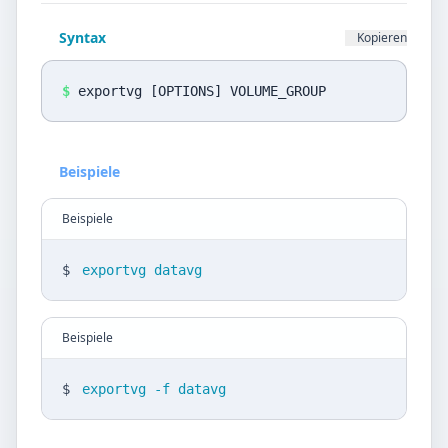
Datenschutz
Syntax
Kopieren
Sprache
DE
EN
$
exportvg [OPTIONS] VOLUME_GROUP
Design
Beispiele
Light
Beispiele
$
exportvg datavg
Beispiele
$
exportvg -f datavg