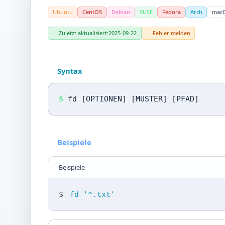
Ubuntu
CentOS
Debian
SUSE
Fedora
Arch
mac
Zuletzt aktualisiert:
2025-09-22
Fehler melden
Syntax
$
fd [OPTIONEN] [MUSTER] [PFAD]
Beispiele
Beispiele
$
fd '*.txt'