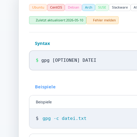
Ubuntu
CentOS
Debian
Arch
SUSE
Slackware
Al
Zuletzt aktualisiert:
2026-05-10
Fehler melden
Syntax
$
gpg [OPTIONEN] DATEI
Beispiele
Beispiele
$
gpg -c datei.txt