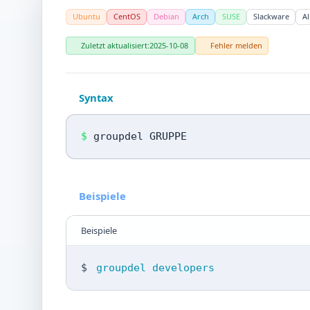
Ubuntu
CentOS
Debian
Arch
SUSE
Slackware
Al
Zuletzt aktualisiert:
2025-10-08
Fehler melden
Syntax
$
groupdel GRUPPE
Beispiele
Beispiele
$
groupdel developers