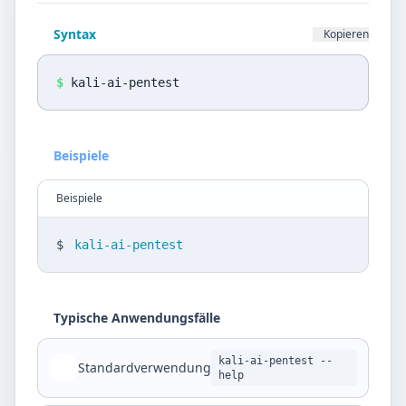
Datenschutz
Syntax
Kopieren
Sprache
DE
EN
$
kali-ai-pentest
Design
Beispiele
Light
Beispiele
$
kali-ai-pentest
Typische Anwendungsfälle
kali-ai-pentest --
Standardverwendung
help