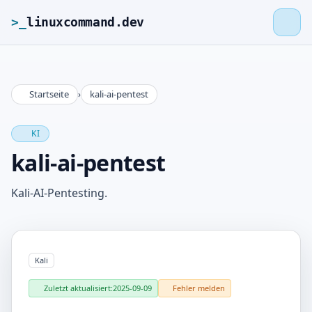
>_
linuxcommand.dev
Startseite
›
kali-ai-pentest
>_
linuxcommand.dev
KI
Startseite
kali-ai-pentest
Roadmap
Kali-AI-Pentesting.
Kontakt
Kali
Impressum
Zuletzt aktualisiert:
2025-09-09
Fehler melden