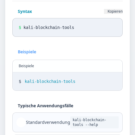
Datenschutz
Syntax
Kopieren
Sprache
DE
EN
$
kali-blockchain-tools
Design
Beispiele
Light
Beispiele
$
kali-blockchain-tools
Typische Anwendungsfälle
kali-blockchain-
Standardverwendung
tools --help