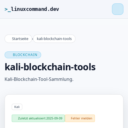
>_
linuxcommand.dev
Startseite
›
kali-blockchain-tools
>_
linuxcommand.dev
BLOCKCHAIN
Startseite
kali-blockchain-tools
Roadmap
Kali-Blockchain-Tool-Sammlung.
Kontakt
Kali
Impressum
Zuletzt aktualisiert:
2025-09-09
Fehler melden