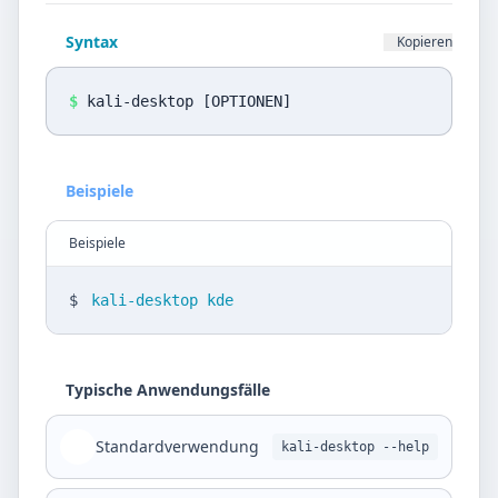
Datenschutz
Syntax
Kopieren
Sprache
DE
EN
$
kali-desktop [OPTIONEN]
Design
Beispiele
Light
Beispiele
$
kali-desktop kde
Typische Anwendungsfälle
Standardverwendung
kali-desktop --help