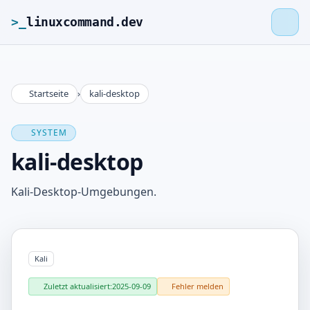
>_
linuxcommand.dev
Startseite
›
kali-desktop
>_
linuxcommand.dev
SYSTEM
Startseite
kali-desktop
Roadmap
Kali-Desktop-Umgebungen.
Kontakt
Kali
Impressum
Zuletzt aktualisiert:
2025-09-09
Fehler melden