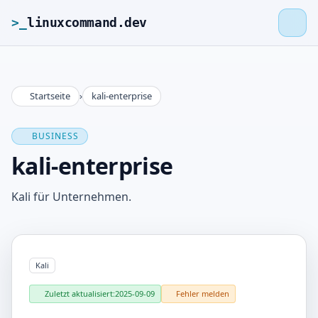
>_
linuxcommand.dev
Startseite
›
kali-enterprise
>_
linuxcommand.dev
BUSINESS
Startseite
kali-enterprise
Roadmap
Kali für Unternehmen.
Kontakt
Kali
Impressum
Zuletzt aktualisiert:
2025-09-09
Fehler melden