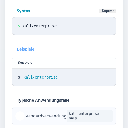
Datenschutz
Syntax
Kopieren
Sprache
DE
EN
$
kali-enterprise
Design
Beispiele
Light
Beispiele
$
kali-enterprise
Typische Anwendungsfälle
kali-enterprise --
Standardverwendung
help