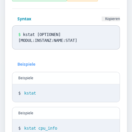
Datenschutz
Sprache
Syntax
Kopieren
DE
EN
$
kstat [OPTIONEN]
Design
[MODUL:INSTANZ:NAME:STAT]
Light
Beispiele
Beispiele
$
kstat
Beispiele
$
kstat cpu_info