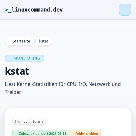
>_
linuxcommand.dev
Startseite
›
kstat
>_
linuxcommand.dev
MONITORING
Startseite
kstat
Roadmap
Liest Kernel-Statistiken für CPU, I/O, Netzwerk und
Treiber.
Kontakt
Impressum
Illumos
Solaris
Zuletzt aktualisiert:
2026-05-11
Fehler melden