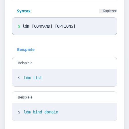
Datenschutz
Syntax
Kopieren
Sprache
DE
EN
$
ldm [COMMAND] [OPTIONS]
Design
Beispiele
Light
Beispiele
$
ldm list
Beispiele
$
ldm bind domain