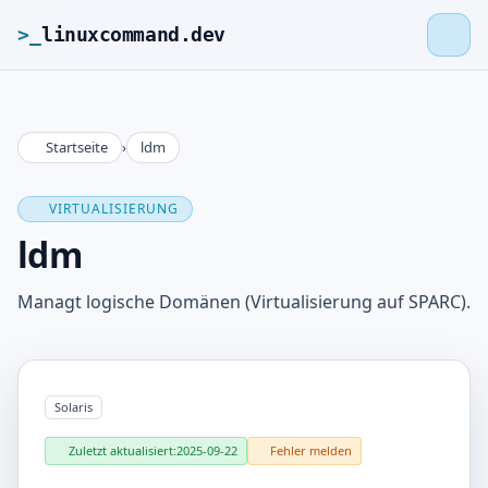
>_
linuxcommand.dev
Startseite
›
ldm
>_
linuxcommand.dev
VIRTUALISIERUNG
Startseite
ldm
Roadmap
Managt logische Domänen (Virtualisierung auf SPARC).
Kontakt
Solaris
Impressum
Zuletzt aktualisiert:
2025-09-22
Fehler melden