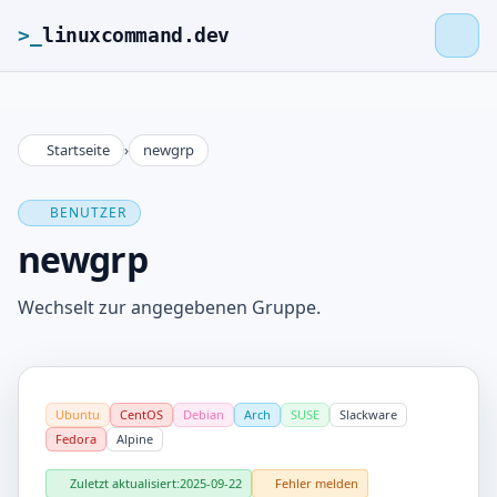
>_
linuxcommand.dev
Startseite
›
newgrp
>_
linuxcommand.dev
BENUTZER
Startseite
newgrp
Roadmap
Wechselt zur angegebenen Gruppe.
Kontakt
Ubuntu
CentOS
Debian
Arch
SUSE
Slackware
Impressum
Fedora
Alpine
Zuletzt aktualisiert:
2025-09-22
Fehler melden