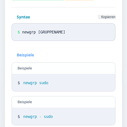
Datenschutz
Sprache
Syntax
Kopieren
DE
EN
$
newgrp [GRUPPENAME]
Design
Light
Beispiele
Beispiele
$
newgrp sudo
Beispiele
$
newgrp - sudo