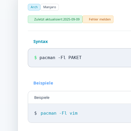
Arch
Manjaro
Zuletzt aktualisiert:
2025-09-09
Fehler melden
Syntax
$
pacman -Fl PAKET
Beispiele
Beispiele
$
pacman -Fl vim