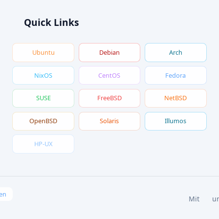
Quick Links
Ubuntu
Debian
Arch
NixOS
CentOS
Fedora
SUSE
FreeBSD
NetBSD
OpenBSD
Solaris
Illumos
HP-UX
en
Mit
u