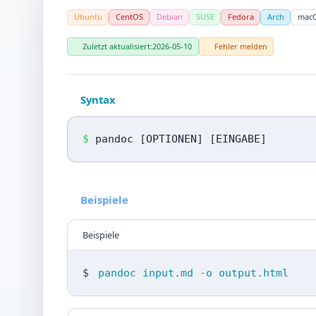
Ubuntu
CentOS
Debian
SUSE
Fedora
Arch
mac
Zuletzt aktualisiert:
2026-05-10
Fehler melden
Syntax
$
pandoc [OPTIONEN] [EINGABE]
Beispiele
Beispiele
$
pandoc input.md -o output.html