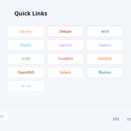
Quick Links
Ubuntu
Debian
Arch
NixOS
CentOS
Fedora
SUSE
FreeBSD
NetBSD
OpenBSD
Solaris
Illumos
HP-UX
en
Mit
u