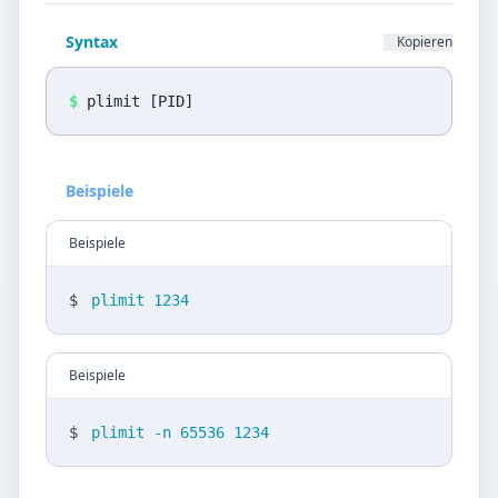
Datenschutz
Syntax
Kopieren
Sprache
DE
EN
$
plimit [PID]
Design
Beispiele
Light
Beispiele
$
plimit 1234
Beispiele
$
plimit -n 65536 1234