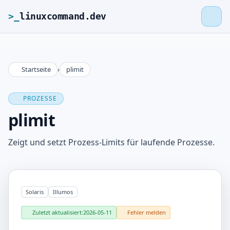
>_
linuxcommand.dev
Startseite
›
plimit
>_
linuxcommand.dev
PROZESSE
Startseite
plimit
Roadmap
Zeigt und setzt Prozess-Limits für laufende Prozesse.
Kontakt
Solaris
Illumos
Impressum
Zuletzt aktualisiert:
2026-05-11
Fehler melden