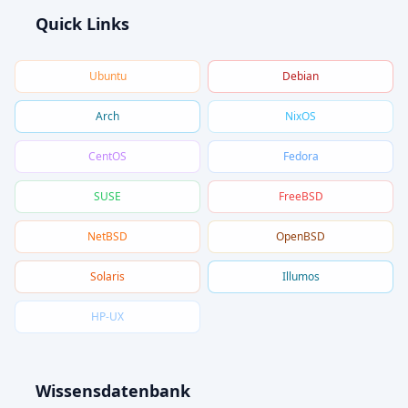
Quick Links
Ubuntu
Debian
Arch
NixOS
CentOS
Fedora
SUSE
FreeBSD
NetBSD
OpenBSD
Solaris
Illumos
HP-UX
Wissensdatenbank