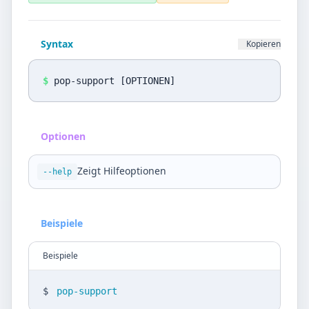
Datenschutz
Sprache
Syntax
Kopieren
DE
EN
$
pop-support [OPTIONEN]
Design
Light
Optionen
Zeigt Hilfeoptionen
--help
Beispiele
Beispiele
$
pop-support