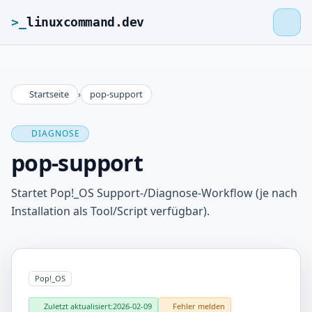
>_
linuxcommand.dev
Startseite
›
pop-support
>_
linuxcommand.dev
DIAGNOSE
Startseite
pop-support
Roadmap
Startet Pop!_OS Support-/Diagnose-Workflow (je nach
Installation als Tool/Script verfügbar).
Kontakt
Impressum
Pop!_OS
Zuletzt aktualisiert:
2026-02-09
Fehler melden