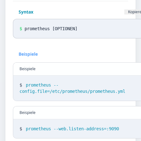
Datenschutz
Syntax
Kopier
Sprache
DE
EN
$
prometheus [OPTIONEN]
Design
Beispiele
Light
Beispiele
$
prometheus --
config.file=/etc/prometheus/prometheus.yml
Beispiele
$
prometheus --web.listen-address=:9090