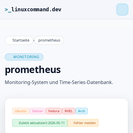
>_
linuxcommand.dev
Startseite
›
prometheus
>_
linuxcommand.dev
MONITORING
Startseite
prometheus
Roadmap
Monitoring-System und Time-Series-Datenbank.
Kontakt
Ubuntu
Debian
Fedora
RHEL
Arch
Impressum
Zuletzt aktualisiert:
2026-05-11
Fehler melden