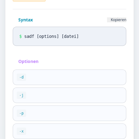
Datenschutz
Sprache
Syntax
Kopieren
DE
EN
$
sadf [options] [datei]
Design
Light
Optionen
-d
-j
-p
-x