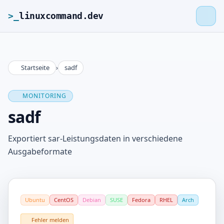
>_
linuxcommand.dev
Startseite
›
sadf
>_
linuxcommand.dev
MONITORING
Startseite
sadf
Roadmap
Exportiert sar-Leistungsdaten in verschiedene
Ausgabeformate
Kontakt
Impressum
Ubuntu
CentOS
Debian
SUSE
Fedora
RHEL
Arch
Fehler melden