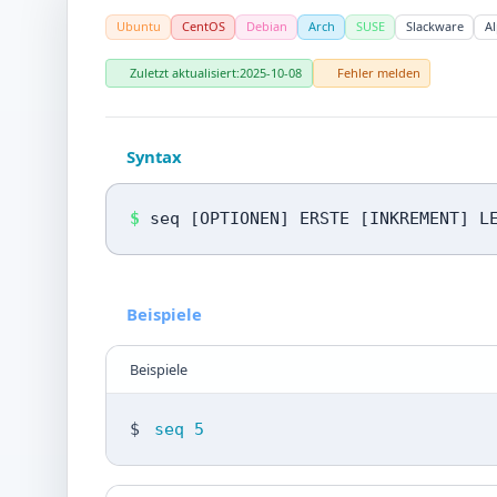
Ubuntu
CentOS
Debian
Arch
SUSE
Slackware
Al
Zuletzt aktualisiert:
2025-10-08
Fehler melden
Syntax
$
seq [OPTIONEN] ERSTE [INKREMENT] L
Beispiele
Beispiele
$
seq 5