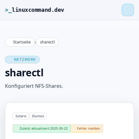
>_
linuxcommand.dev
Startseite
›
sharectl
>_
linuxcommand.dev
NETZWERK
Startseite
sharectl
Roadmap
Konfiguriert NFS-Shares.
Kontakt
Solaris
Illumos
Impressum
Zuletzt aktualisiert:
2025-09-22
Fehler melden