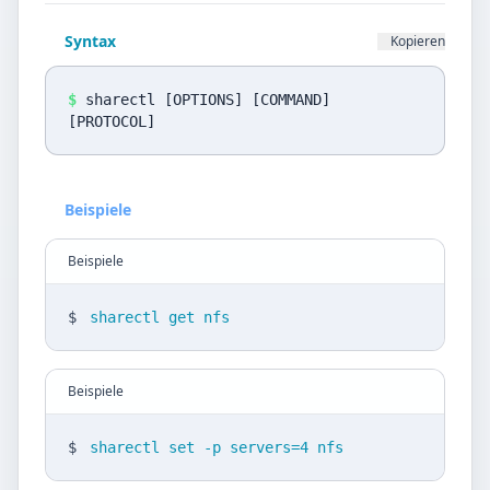
Datenschutz
Syntax
Kopieren
Sprache
DE
EN
$
sharectl [OPTIONS] [COMMAND]
[PROTOCOL]
Design
Light
Beispiele
Beispiele
$
sharectl get nfs
Beispiele
$
sharectl set -p servers=4 nfs