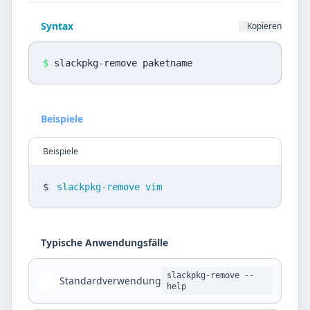
Datenschutz
Syntax
Kopieren
Sprache
DE
EN
$
slackpkg-remove paketname
Design
Beispiele
Light
Beispiele
$
slackpkg-remove vim
Typische Anwendungsfälle
slackpkg-remove --
Standardverwendung
help