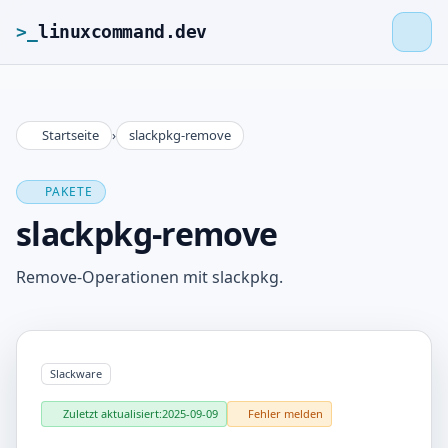
>_
linuxcommand.dev
Startseite
›
slackpkg-remove
>_
linuxcommand.dev
PAKETE
Startseite
slackpkg-remove
Roadmap
Remove-Operationen mit slackpkg.
Kontakt
Slackware
Impressum
Zuletzt aktualisiert:
2025-09-09
Fehler melden