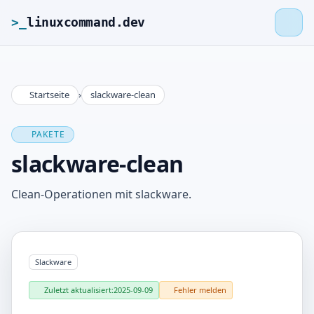
>_
linuxcommand.dev
Startseite
›
slackware-clean
>_
linuxcommand.dev
PAKETE
Startseite
slackware-clean
Roadmap
Clean-Operationen mit slackware.
Kontakt
Slackware
Impressum
Zuletzt aktualisiert:
2025-09-09
Fehler melden