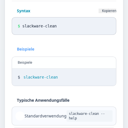
Datenschutz
Syntax
Kopieren
Sprache
DE
EN
$
slackware-clean
Design
Beispiele
Light
Beispiele
$
slackware-clean
Typische Anwendungsfälle
slackware-clean --
Standardverwendung
help