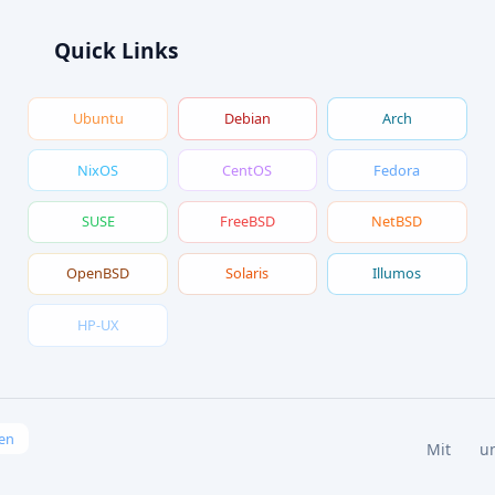
Quick Links
Ubuntu
Debian
Arch
NixOS
CentOS
Fedora
SUSE
FreeBSD
NetBSD
OpenBSD
Solaris
Illumos
HP-UX
en
Mit
u