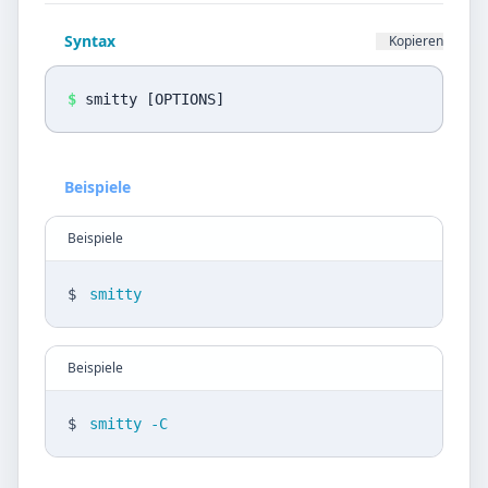
Datenschutz
Syntax
Kopieren
Sprache
DE
EN
$
smitty [OPTIONS]
Design
Beispiele
Light
Beispiele
$
smitty
Beispiele
$
smitty -C