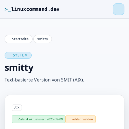
>_
linuxcommand.dev
Startseite
›
smitty
>_
linuxcommand.dev
SYSTEM
Startseite
smitty
Roadmap
Text-basierte Version von SMIT (AIX).
Kontakt
AIX
Impressum
Zuletzt aktualisiert:
2025-09-09
Fehler melden