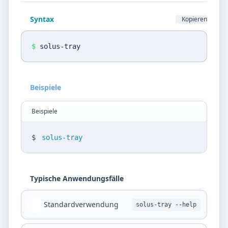
Datenschutz
Syntax
Kopieren
Sprache
DE
EN
$
solus-tray
Design
Beispiele
Light
Beispiele
$
solus-tray
Typische Anwendungsfälle
Standardverwendung
solus-tray --help