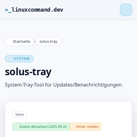
>_
linuxcommand.dev
Startseite
›
solus-tray
>_
linuxcommand.dev
SYSTEM
Startseite
solus-tray
Roadmap
System-Tray-Tool für Updates/Benachrichtigungen.
Kontakt
Solus
Impressum
Zuletzt aktualisiert:
2025-09-22
Fehler melden