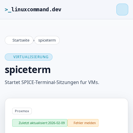
>_
linuxcommand.dev
Startseite
›
spiceterm
>_
linuxcommand.dev
VIRTUALISIERUNG
Startseite
spiceterm
Roadmap
Startet SPICE-Terminal-Sitzungen fur VMs.
Kontakt
Proxmox
Impressum
Zuletzt aktualisiert:
2026-02-09
Fehler melden