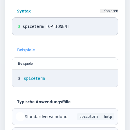
Datenschutz
Syntax
Kopieren
Sprache
DE
EN
$
spiceterm [OPTIONEN]
Design
Beispiele
Light
Beispiele
$
spiceterm
Typische Anwendungsfälle
Standardverwendung
spiceterm --help