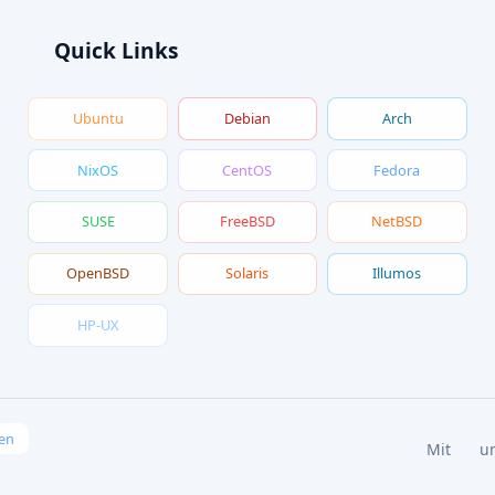
Quick Links
Ubuntu
Debian
Arch
NixOS
CentOS
Fedora
SUSE
FreeBSD
NetBSD
OpenBSD
Solaris
Illumos
HP-UX
en
Mit
u