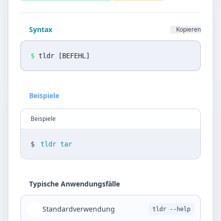
Datenschutz
Sprache
Syntax
Kopieren
DE
EN
$
tldr [BEFEHL]
Design
Light
Beispiele
Beispiele
$
tldr tar
Typische Anwendungsfälle
Standardverwendung
tldr --help