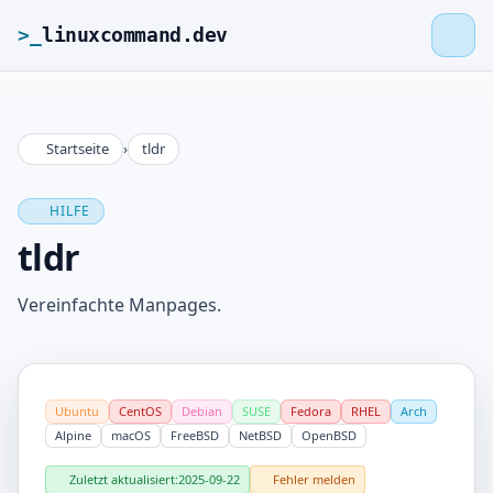
>_
linuxcommand.dev
Startseite
›
tldr
>_
linuxcommand.dev
HILFE
Startseite
tldr
Roadmap
Vereinfachte Manpages.
Kontakt
Ubuntu
CentOS
Debian
SUSE
Fedora
RHEL
Arch
Impressum
Alpine
macOS
FreeBSD
NetBSD
OpenBSD
Zuletzt aktualisiert:
2025-09-22
Fehler melden