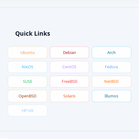
Quick Links
Ubuntu
Debian
Arch
NixOS
CentOS
Fedora
SUSE
FreeBSD
NetBSD
OpenBSD
Solaris
Illumos
HP-UX