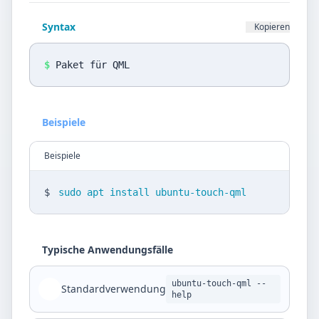
Datenschutz
Syntax
Kopieren
Sprache
DE
EN
$
Paket für QML
Design
Beispiele
Light
Beispiele
$
sudo apt install ubuntu-touch-qml
Typische Anwendungsfälle
ubuntu-touch-qml --
Standardverwendung
help