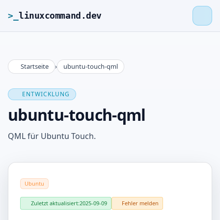
>_
linuxcommand.dev
Startseite
›
ubuntu-touch-qml
>_
linuxcommand.dev
ENTWICKLUNG
Startseite
ubuntu-touch-qml
Roadmap
QML für Ubuntu Touch.
Kontakt
Ubuntu
Impressum
Zuletzt aktualisiert:
2025-09-09
Fehler melden