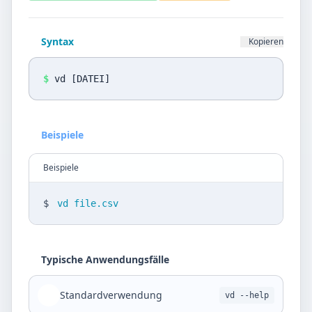
Datenschutz
Sprache
Syntax
Kopieren
DE
EN
$
vd [DATEI]
Design
Light
Beispiele
Beispiele
$
vd file.csv
Typische Anwendungsfälle
Standardverwendung
vd --help