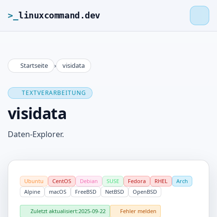
>_
linuxcommand.dev
Startseite
›
visidata
>_
linuxcommand.dev
TEXTVERARBEITUNG
Startseite
visidata
Roadmap
Daten-Explorer.
Kontakt
Ubuntu
CentOS
Debian
SUSE
Fedora
RHEL
Arch
Impressum
Alpine
macOS
FreeBSD
NetBSD
OpenBSD
Zuletzt aktualisiert:
2025-09-22
Fehler melden