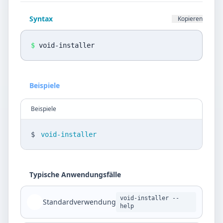
Datenschutz
Syntax
Kopieren
Sprache
DE
EN
$
void-installer
Design
Beispiele
Light
Beispiele
$
void-installer
Typische Anwendungsfälle
void-installer --
Standardverwendung
help