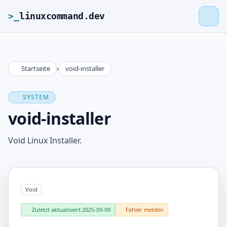
>_
linuxcommand.dev
Startseite
›
void-installer
>_
linuxcommand.dev
SYSTEM
Startseite
void-installer
Roadmap
Void Linux Installer.
Kontakt
Void
Impressum
Zuletzt aktualisiert:
2025-09-09
Fehler melden