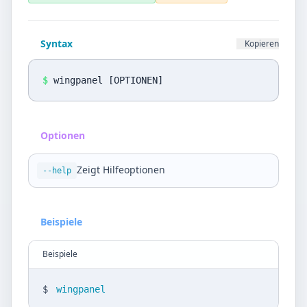
Datenschutz
Sprache
Syntax
Kopieren
DE
EN
$
wingpanel [OPTIONEN]
Design
Light
Optionen
Zeigt Hilfeoptionen
--help
Beispiele
Beispiele
$
wingpanel