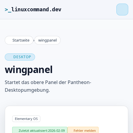
>_
linuxcommand.dev
Startseite
›
wingpanel
>_
linuxcommand.dev
DESKTOP
Startseite
wingpanel
Roadmap
Startet das obere Panel der Pantheon-
Desktopumgebung.
Kontakt
Impressum
Elementary OS
Zuletzt aktualisiert:
2026-02-09
Fehler melden