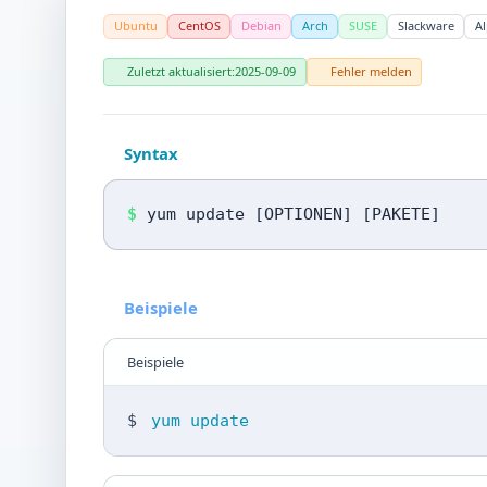
Ubuntu
CentOS
Debian
Arch
SUSE
Slackware
Al
Zuletzt aktualisiert:
2025-09-09
Fehler melden
Syntax
$
yum update [OPTIONEN] [PAKETE]
Beispiele
Beispiele
$
yum update