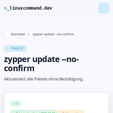
>_
linuxcommand.dev
Startseite
›
zypper update --no-confirm
>_
linuxcommand.dev
PAKETE
Startseite
zypper update --no-
confirm
Roadmap
Aktualisiert alle Pakete ohne Bestätigung.
Kontakt
Impressum
SUSE