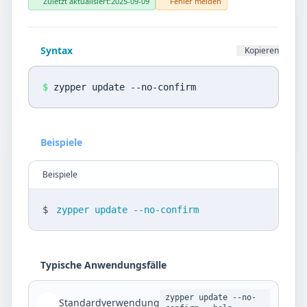
Datenschutz
Zuletzt aktualisiert:
2025-09-09
Fehler melden
Sprache
Syntax
Kopieren
DE
EN
$
zypper update --no-confirm
Design
Light
Beispiele
Beispiele
$
zypper update --no-confirm
Typische Anwendungsfälle
zypper update --no-
Standardverwendung