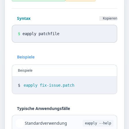
Datenschutz
Sprache
Syntax
Kopieren
DE
EN
$
eapply patchfile
Design
Light
Beispiele
Beispiele
$
eapply fix-issue.patch
Typische Anwendungsfälle
Standardverwendung
eapply --help