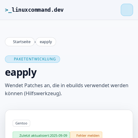
>_
linuxcommand.dev
Startseite
›
eapply
>_
linuxcommand.dev
PAKETENTWICKLUNG
Startseite
eapply
Roadmap
Wendet Patches an, die in ebuilds verwendet werden
können (Hilfswerkzeug).
Kontakt
Impressum
Gentoo
Zuletzt aktualisiert:
2025-09-09
Fehler melden